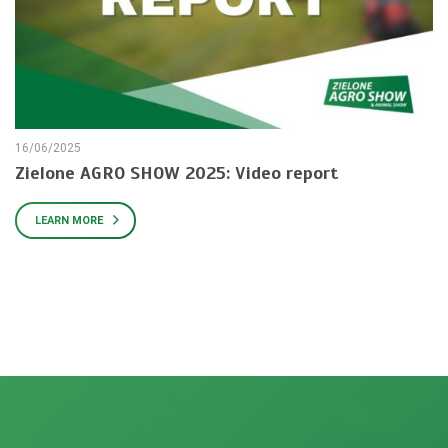
16/06/2025
10
re
Zielone AGRO SHOW 2025: Video report
Z
S
LEARN MORE