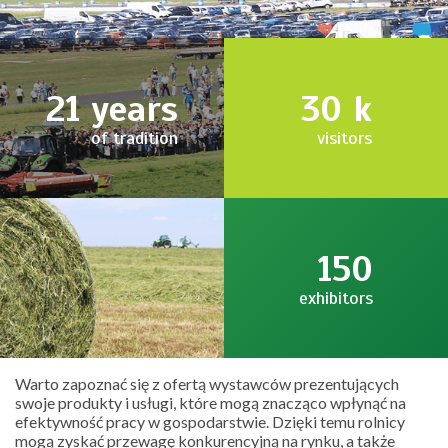
21
years
30
k
of tradition
visitors
150
exhibitors
Warto zapoznać się z ofertą wystawców prezentujących
swoje produkty i usługi, które mogą znacząco wpłynąć na
efektywność pracy w gospodarstwie. Dzięki temu rolnicy
mogą zyskać przewagę konkurencyjną na rynku, a także